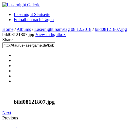
Lasernight Startseite
Fotoalben nach Tagen
Home
/
Albums
/
Lasernight Samstag 08.12.2018
/
bild08121807.jpg
bild08121807.jpg
View in lightbox
Share
bild08121807.jpg
Next
Previous