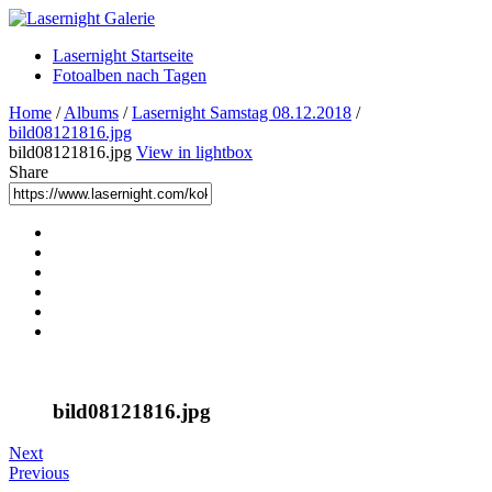
Lasernight Startseite
Fotoalben nach Tagen
Home
/
Albums
/
Lasernight Samstag 08.12.2018
/
bild08121816.jpg
bild08121816.jpg
View in lightbox
Share
bild08121816.jpg
Next
Previous