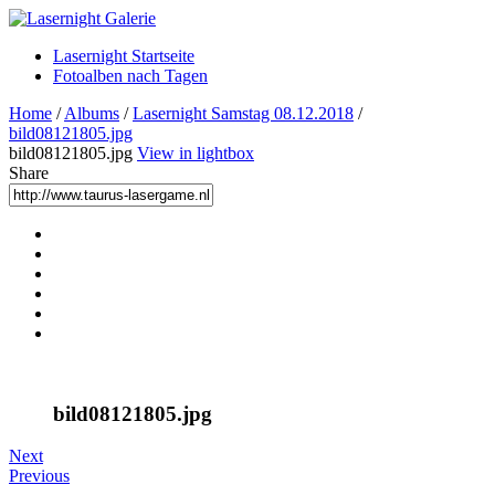
Lasernight Startseite
Fotoalben nach Tagen
Home
/
Albums
/
Lasernight Samstag 08.12.2018
/
bild08121805.jpg
bild08121805.jpg
View in lightbox
Share
bild08121805.jpg
Next
Previous