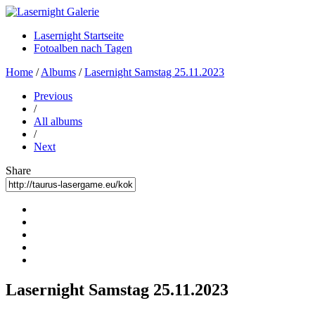
Lasernight Startseite
Fotoalben nach Tagen
Home
/
Albums
/
Lasernight Samstag 25.11.2023
Previous
/
All albums
/
Next
Share
Lasernight Samstag 25.11.2023